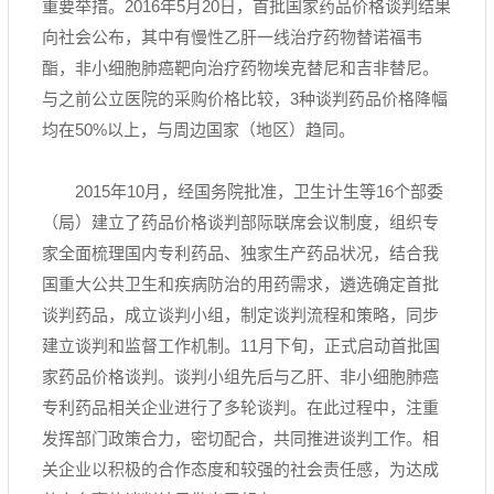
重要举措。2016年5月20日，首批国家药品价格谈判结果
向社会公布，其中有慢性乙肝一线治疗药物替诺福韦
酯，非小细胞肺癌靶向治疗药物埃克替尼和吉非替尼。
与之前公立医院的采购价格比较，3种谈判药品价格降幅
均在50%以上，与周边国家（地区）趋同。
2015年10月，经国务院批准，卫生计生等16个部委
（局）建立了药品价格谈判部际联席会议制度，组织
专
家
全面梳理国内专利药品、独家生产药品状况，结合我
国重大公共卫生和疾病防治的用药需求，遴选确定首批
谈判药品，成立谈判小组，制定谈判流程和策略，同步
建立谈判和监督工作机制。11月下旬，正式启动首批国
家药品价格谈判。谈判小组先后与乙肝、非小细胞肺癌
专利药品相关企业进行了多轮谈判。在此过程中，注重
发挥部门政策合力，密切配合，共同推进谈判工作。相
关企业以积极的合作态度和较强的社会责任感，为达成