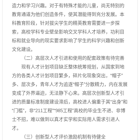
造力和学习兴趣。对于有特殊才能的儿童，尚无特别的
教育通道为他们创造条件，使其潜能得到充分发展。本
科教育阶段，针对拔尖学生的精英教育需要进一步探
索，高校学科专业壁垒影响交叉学科人才培养，功利目
标和就业导向的现实要求影响了学生的科学兴趣和创新
文化建设。
（二）高层次人才引进和使用的配套政策有待完善
现有人才计划项目缺乏整体统筹规划，从国家到地
方的各类人才计划项目繁多，碎片化现象突出，“帽子”
多、层次多，青年人才为追逐“帽子”分散精力，内在发展
变成了外界逼迫，无法静下心来。高层次创新型人才引
进的质量标准制度建设滞后，高校进人偏重于其“出身”和
“门槛”，非“211工程”“985工程”高校的毕业生不进、非博
士不招，难以做到以真才实学和实际用人需求引进人
才。
（三）创新型人才评价激励机制有待健全