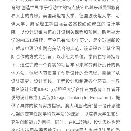
育的
“
创造性思维于行动中
”
的特点使它也越来越受到教育
界人士的青睐。美国斯坦福大学、德国波茨坦大学、哈
佛大学、麻省理工等国际著名高校纷纷成立的设计学
院，以设计思维为核心开设相关课程和项目。斯坦福大
学的
ME310
课程，至今已有
40
多年历史，是全球创新设
计领域中理论实践完美结合的典范，该课程以全球化国
际合作的方式为宗旨，以小组为单位，学员在导师指导
下，通过完成一个真实的项目学习来掌握创新设计的具
体方法。课程内容覆盖了创新设计的全流程，囊括了从
设计研究、设计实践、工程设计和制造各个环节。世界
著名设计公司
IDEO
与斯坦福大学合作专为教育工作者开
发的设计思维工具包
(Design Thinking for Educators)
，提
供了具体的教育实践指导。澳大利亚政府
“
基于设计思维
框架的变革性跨学科教学法
”
的课题，以培养大学生和研
究生创新能力为目标。同时，在
K12
领域，设计思维也越
来越多被用在课程教学中，
Carroll
等人也对设计思维整