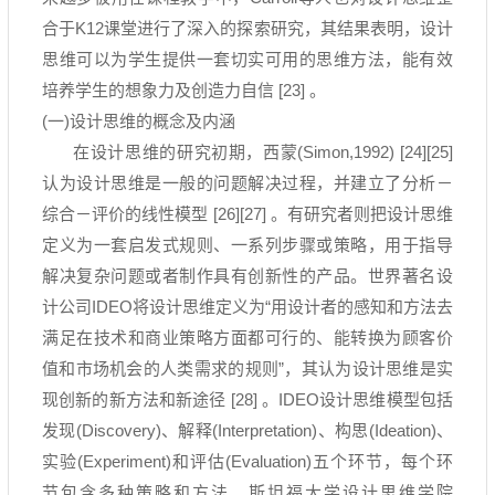
合于
K12
课堂进行了深入的探索研究，其结果表明，设计
思维可以为学生提供一套切实可用的思维方法，能有效
培养学生的想象力及创造力自信
[23]
。
(一
)
设计思维的概念及内涵
在设计思维的研究初期，西蒙
(Simon,1992) [24][25]
认为设计思维是一般的问题解决过程，并建立了分析－
综合－评价的线性模型
[26][27]
。有研究者则把设计思维
定义为一套启发式规则、一系列步骤或策略，用于指导
解决复杂问题或者制作具有创新性的产品。世界著名设
计公司
IDEO
将设计思维定义为
“
用设计者的感知和方法去
满足在技术和商业策略方面都可行的、能转换为顾客价
值和市场机会的人类需求的规则
”
，其认为设计思维是实
现创新的新方法和新途径
[28]
。
IDEO
设计思维模型包括
发现
(Discovery)
、解释
(Interpretation)
、构思
(Ideation)
、
实验
(Experiment)
和评估
(Evaluation)
五个环节，每个环
节包含多种策略和方法。斯坦福大学设计思维学院