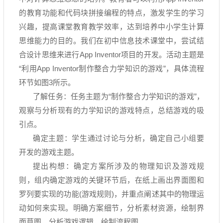
的教育功能和代码块拼接编程的特点，激发学生的学习
兴趣，提高课堂教育教学效率，达到培养中小学生计算
思维能力的目的。我们在初中信息技术课堂中，尝试结
合设计思维来进行
App Inventor
项目的开发。活动主题是
“
利用
App Inventor
制作整合力学知识的游戏
”
，具体流程
环节如图
3
所示。
了解任务：任务主题为
“
制作整合力学知识的游戏
”
，
观察与分析现有的力学知识的游戏特点，总结游戏的吸
引点。
确定主题：学生通过讨论与分析，确定自己小组要
开发的游戏主题。
提出构想：确定方案所涉及的物理知识及游戏规
则，组内确定游戏的关键环节后，在纸上画出界面图和
罗列要实现的功能
(
游戏规则
)
，并重点阐述其中的物理运
动如何来实现。明确方案细节，分析素材资源，绘制界
面草图，分析游戏逻辑，绘制流程图。