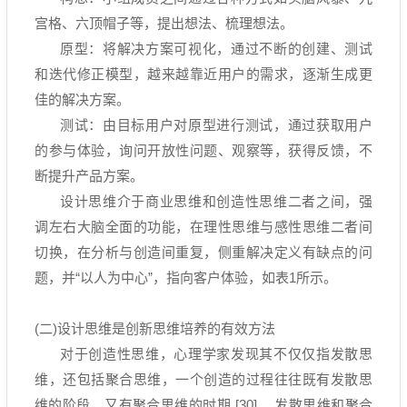
宫格、六顶帽子等，提出想法、梳理想法。
原型：将解决方案可视化，通过不断的创建、测试
和迭代修正模型，越来越靠近用户的需求，逐渐生成更
佳的解决方案。
测试：由目标用户对原型进行测试，通过获取用户
的参与体验，询问开放性问题、观察等，获得反馈，不
断提升产品方案。
设计思维介于商业思维和创造性思维二者之间，强
调左右大脑全面的功能，在理性思维与感性思维二者间
切换，在分析与创造间重复，侧重解决定义有缺点的问
题，并
“
以人为中心
”
，指向客户体验，如表
1
所示。
(二
)
设计思维是创新思维培养的有效方法
对于创造性思维，心理学家发现其不仅仅指发散思
维，还包括聚合思维，一个创造的过程往往既有发散思
维的阶段，又有聚合思维的时期
[30]
。发散思维和聚合