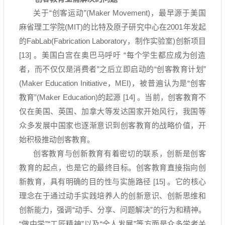
关于
“
创客运动
”(Maker Movement)
，最早源于美国
麻省理工学院
(MIT)
的比特及原子研究中心在
2001
年发起
的
FabLab(Fabrication Laboratory
，制作实验室
)
创新项目
[13]
。美国白宫在奥巴马呼吁
“
每个学生都应成为创造
者，而不仅仅是消费者
”
之后立即启动的
“
创客教育计划
”
(Maker Education Initiative
，
MEI)
，被普遍认为是
“
创客
教育
”(Maker Education)
的起源
[14]
。当前，创客教育不
仅在美国、英国、加拿大等发达国家开始风行，我国等
众多发展中国家也逐渐意识到创客教育的战略价值，开
始积极推动创客教育。
创客教育与创新教育有着密切的联系，创新是创客
教育的起点，也是它的最终目标。创客教育直接指向创
新教育，具有明确的目的性与实施路径
[15]
。它的核心
理念在于通过动手实践培养人的创新意识、创新思维和
创新能力，强调
“
动手、分享、问题解决
”
的行为和精神。
“
做中学
”“
工匠精神
”
以及
“
全人发展
”
等方面是众多学者关