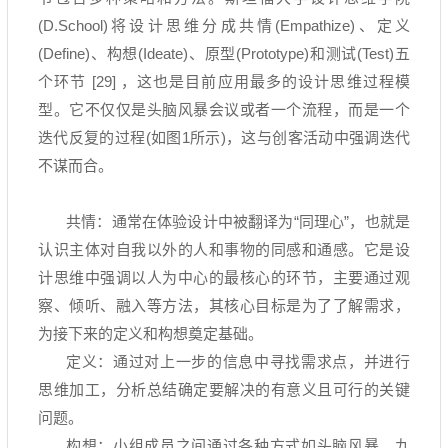
(D.School)
将设计思维分成共情
(Empathize)
、定义
(Define)
、构想
(Ideate)
、原型
(Prototype)
和测试
(Test)
五
个环节
[29]
，这也是目前应用最多的设计思维过程模
型。它不仅仅是头脑风暴会议或者一个流程，而是一个
迭代反复的过程
(
如图
1
所示
)
，这与创客活动中强调迭代
不谋而合。
共情：通常在体验设计中被翻译为
“
同理心
”
，也就是
认识主体对自我以外的人和事物的同感和通感。它是设
计思维中强调以人为中心的最核心的环节，主要通过观
察、倾听、融入等方法，其核心目标是为了了解需求，
为接下来的定义和构想奠定基础。
定义：通过对上一步的信息中寻找需求点，并进行
思维加工，分析总结确定要解决的有意义且可行的关键
问题。
构想：小组成员之间通过各种方式如头脑风暴、九