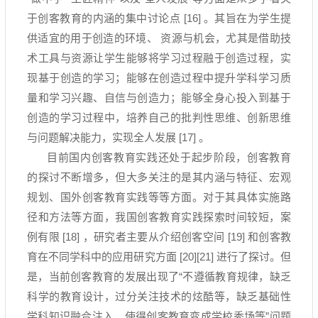
于创客教育的内涵的集中讨论点
[16]
。其旨在为学生提
供适宜的用于创造的环境、 资源与机会，尤其是借助技
术工具与资源让学生能够将学习过程融于创造过程，实
现基于创造的学习；能够在创造过程中提升学科学习质
量和学习兴趣、自信与创造力；能够全身心投入到基于
创造的学习过程中，培养自己的批判性思维、创新思维
与问题解决能力，实现全人发展
[17]
。
目前国内创客教育实践还处于起步阶段，创客教育
的探讨不断增多，但大多关注的是其内涵与特征、宏观
规划、国外创客教育实践等等方面。对于其具体实施路
径和方法等方面，我国创客教育实践探索时间较短，案
例有限
[18]
，研究者主要从介绍创客空间
[19]
和创客教
育在不同学科中的应用研究方面
[20][21]
进行了探讨。但
是，当前创客教育的发展出现了
“
不遵循教育规律，缺乏
科学的教育设计，过分关注技术的炫酷等，缺乏基础性
学科知识融合注入，使得创客教育变成学校秀场等
”
问题