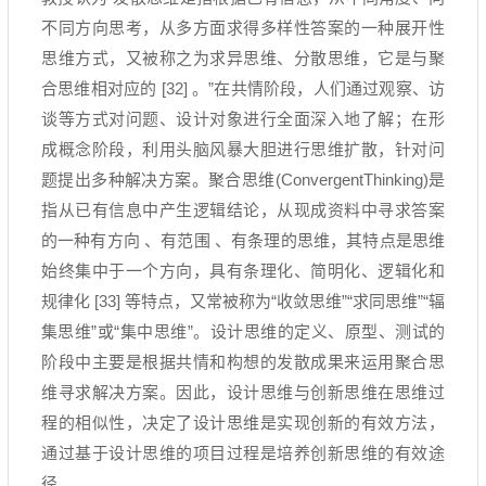
不同方向思考，从多方面求得多样性答案的一种展开性
思维方式，又被称之为求异思维、分散思维，它是与聚
合思维相对应的
[32]
。
”
在共情阶段，人们通过观察、访
谈等方式对问题、设计对象进行全面深入地了解；在形
成概念阶段，利用头脑风暴大胆进行思维扩散，针对问
题提出多种解决方案。聚合思维
(ConvergentThinking)
是
指从已有信息中产生逻辑结论，从现成资料中寻求答案
的一种有方向 、有范围 、有条理的思维，其特点是思维
始终集中于一个方向，具有条理化、简明化、逻辑化和
规律化
[33]
等特点，又常被称为
“
收敛思维
”“
求同思维
”“
辐
集思维
”
或
“
集中思维
”
。设计思维的定义、原型、测试的
阶段中主要是根据共情和构想的发散成果来运用聚合思
维寻求解决方案。因此，设计思维与创新思维在思维过
程的相似性，决定了设计思维是实现创新的有效方法，
通过基于设计思维的项目过程是培养创新思维的有效途
径。