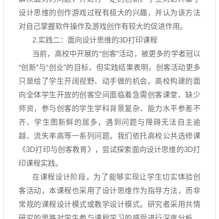
设计思维的创作游戏过程有极大的兴趣，并认为该方法
对自己掌握软件操作及游戏创作有较大的促进作用。
2.实践二：面向设计思维的
3D
打印课程
当前，高校中开展的
“
创客
”
活动，被更多的学者冠以
“
创新
”
与
“
创业
”
的目标，但实践结果表明，创客活动更多
只是给了学生开阔视野、动手做的机会。高校构建的面
向全体学生开放的创客空间面临着急需创客课堂、缺少
师资，参与创客的学生学科背景复杂、能力水平参差不
齐、学生图新鲜的居多，遇到问题与障碍无法自主逾
越、流失率高等一系列问题。我们依托高校公共选修课
《
3D
打印与创客教育》，尝试探索面向设计思维的
3D
打
印课程实践。
在课程设计阶段，为了能够实现让学生切实体验创
客活动，本课程也采用了设计思维作为指导方法，而非
常规的课程设计模式或教学设计模式。研究者采用共情
研究的思路对学生参与课程学习的感受进行深度分析，