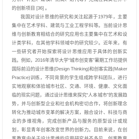
的创新项目
[36]
。
我国对设计思维的研究和关注起源于
1979
年，主要
集中在艺术学科、建筑与工业工程学科等。当前设计思
维与创新教育相结合的研究应用也主要集中在艺术和设
计类学科，在其他学科领域中的研究较少。近年来，有
一些研究者开始探索将设计思维应用于具体的创新实
践。例如，
2016
年清华大学
“
城市创变客
”
暑期工作坊提供
国际前沿的设计思维
(Design Thinking)
和创客实践
(Maker
Practice)
训练，不同背景的学生组成跨学科团队，进行
实地观察和体验城市社区、交通、环境、健康、文化面
临的现实问题，通过设计思维来探究
“
人本城市
”
的发展趋
势，并与创新型企业和社会机构密切合作，将创新理念
转化为推动城市变革的解决方案，融合设计、科技与商
业的多维视角，完成创新产品与服务的原型设计或规
划，彰显青年创客改变世界的创新力。目前来说，在创
客教育中关于设计思维的应用研究并不多见，创客教育