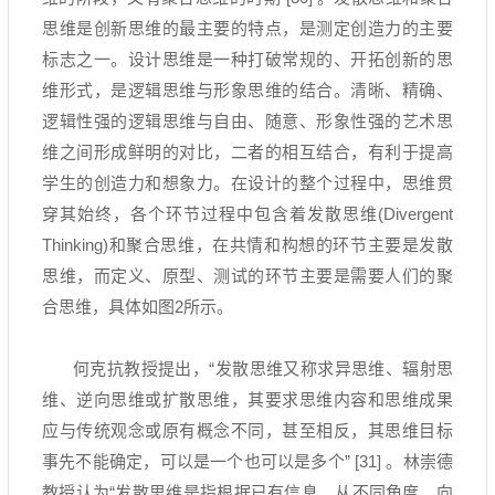
思维是创新思维的最主要的特点，是测定创造力的主要
标志之一。设计思维是一种打破常规的、开拓创新的思
维形式，是逻辑思维与形象思维的结合。清晰、精确、
逻辑性强的逻辑思维与自由、随意、形象性强的艺术思
维之间形成鲜明的对比，二者的相互结合，有利于提高
学生的创造力和想象力。在设计的整个过程中，思维贯
穿其始终，各个环节过程中包含着发散思维
(Divergent
Thinking)
和聚合思维，在共情和构想的环节主要是发散
思维，而定义、原型、测试的环节主要是需要人们的聚
合思维，具体如图
2
所示。
何克抗教授提出，
“
发散思维又称求异思维、辐射思
维、逆向思维或扩散思维，其要求思维内容和思维成果
应与传统观念或原有概念不同，甚至相反，其思维目标
事先不能确定，可以是一个也可以是多个
” [31]
。林崇德
教授认为
“
发散思维是指根据已有信息，从不同角度、向