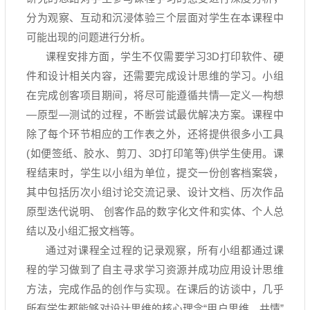
分为观察、互动和沉浸体验三个层面对学生在本课程中
可能出现的问题进行分析。
课程安排方面，学生不仅需要学习
3D
打印软件、硬
件和设计相关内容，还需要完成设计思维的学习。小组
在完成创客项目期间，将尽可能遵循共情
—
定义
—
构想
—
原型
—
测试的过程，不断尝试最优解决方案。课程中
除了每个环节相应的工作表之外，还将提供很多小工具
(
如便签纸、胶水、剪刀、
3D
打印笔等
)
供学生使用。课
程结束时，学生以小组为单位，提交一份创客档案袋，
其中包括历次小组讨论交流记录、设计文档、历次作品
原型迭代说明、 创客作品的数字化文件和实体、个人总
结以及小组汇报文档等。
通过对课程全过程的记录观察，所有小组都通过课
程的学习做到了自主寻求学习资源并成功应用设计思维
方法，完成作品的创作与实现。在课后的访谈中，几乎
所有学生都能够对设计思维的核心理念
“
用户思维、共情
”