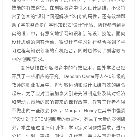
技能的有效途径。在创客教育中引入设计思维，不仅符
合了创客的
“
设计
”“
问题解决
”“
迭代
”
的属性，还有效地帮
助了学生整合多门学科知识去
“
设计
”
作品，协作参与到真
实的设计中，有意义地学习知识和训练设计技能。面向
设计思维的创客活动，将设计与学习进行整合强调了学
习过程与知识创新的有机结合，同时也体现了创客教育
中的
“
创新
”
要求。
设计思维在创客教育中的有效应用，国外学者已经
开展了一些相应的研究。
Deborah Carter
等人在
9
年级的
教师的职业发展中，将创客运动和设计思维有效的结合
起来，为了应对当前加拿大引进先进制造业及其对经济
和劳动力市场的影响带来的课程改革，教育工作者不得
不做出的一些改变
[35]
。
Margaret Honey
在其书中强调
了设计对于
STEM
创新者的重要性，列举了大量的案例研
究，学生通过设计和制作，学习定义问题或需求，进行
分析、计划、建模、测试、迭代等，完成在真实世界中