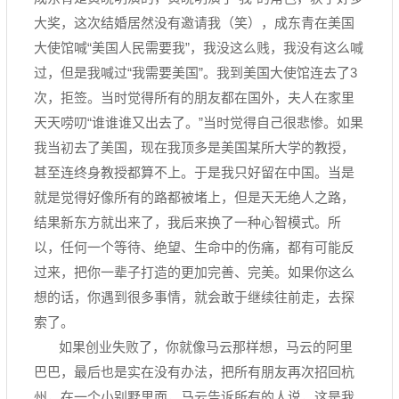
大奖，这次结婚居然没有邀请我（笑），成东青在美国
大使馆喊“美国人民需要我”，我没这么贱，我没有这么喊
过，但是我喊过“我需要美国”。我到美国大使馆连去了3
次，拒签。当时觉得所有的朋友都在国外，夫人在家里
天天唠叨“谁谁谁又出去了。”当时觉得自己很悲惨。如果
我当初去了美国，现在我顶多是美国某所大学的教授，
甚至连终身教授都算不上。于是我只好留在中国。当是
就是觉得好像所有的路都被堵上，但是天无绝人之路，
结果新东方就出来了，我后来换了一种心智模式。所
以，任何一个等待、绝望、生命中的伤痛，都有可能反
过来，把你一辈子打造的更加完善、完美。如果你这么
想的话，你遇到很多事情，就会敢于继续往前走，去探
索了。
如果创业失败了，你就像马云那样想，马云的阿里
巴巴，最后也是实在没有办法，把所有朋友再次招回杭
州，在一个小别墅里面，马云告诉所有的人说，这是我