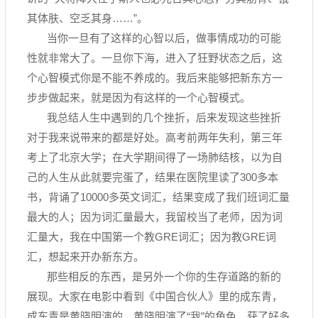
其体肤、空乏其身……”。
当你一旦有了这样的心智以后，做事情成功的可能
性就非常大了。一旦你下海，进入了狂野状态之后，这
个心智模式你是不能不养成的。我后来能够把新东方一
步步做起来，就是因为有这样的一个心智模式。
我总结人生中遇到的几个挫折，后来发现这些挫折
对于我来说带来的都是好处。高考前两年失利，第三年
考上了北京大学；在大学期间得了一场肺结核，以为自
己的人生从此就要完蛋了，结果在医院里读了300多本
书，背诵了10000多英文词汇，结果变成了我们班词汇量
最大的人；因为词汇量最大，我留校当了老师，因为词
汇量大，我在中国第一个教GRE词汇；因为教GRE词
汇，想起来开办新东方。
那些相反的东西，是另外一个你的生存道路的新的
展现。大家在电影中看到《中国合伙人》里的成东青，
成东青是黄晓明演的，黄晓明演了“我”的角色，获了好多