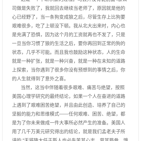
司做是失败了，我就回去继续当老师了，原因就是他的
心已经野了，当一条狗变成狼之后，尽管生存上比狗要
艰难很多，吃了上顿没下顿。我从北大出来时，内心也
是充满了恐惧，因为这个月的工资就再也不发了，只是
一旦当你习惯了狼的生活之后，要你再回到正常的狗的
状态，几乎不可能。而且我也鼓励这种状态，人的生命
就是一种扩张，就是一种兴奋，就是一种在未知的道路
上探索，当你遇到了很多你没有预想到的事情之后，你
的人生就得到了意外之喜。
当然，这当中伴随着很多艰难、痛苦与绝望，按照
美国心理学研究的最终结论，如果一个人在奋进的道路
上遇到了艰难困苦绝望，并且由此创造、培养了自己的
坚毅的能力和思维模式——任何艰难、困苦、绝望，都
是为了你未来做成一件大事所必然产生的准备。美国人
用了几千万美元研究得出的结论，就是我们孟老夫子所
讲的 “天将降大任于斯人也必先苦其心志，劳其筋骨、饿