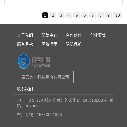
1
2
3
4
5
6
7
8
9
10
关于我们
帮助中心
合作伙伴
创业聚焦
服务条款
风险揭示
隐私保护
赛云九洲科技股份有限公司
联系我们
地址：北京市西城区阜成门外大街1号16层1610G室; 编
码：362000
创业之旅
创业者训练营
创业服务网
创业网
客户专线：15340001898
青年创业网
创业中国
全球创业网