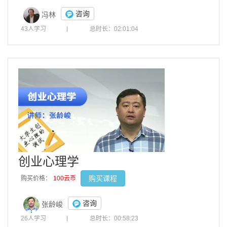
咨询
冯林
43人学习
|
总时长：02:01:04
创业心理学
购买课程
购买价格：
100云币
咨询
张龄峻
26人学习
|
总时长：00:58:23