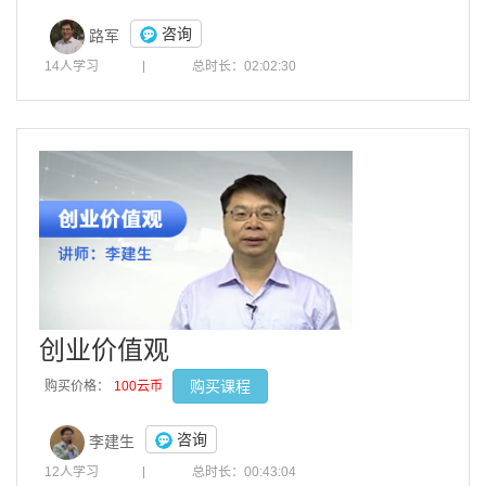
咨询
路军
14人学习
|
总时长：02:02:30
创业价值观
购买课程
购买价格：
100云币
咨询
李建生
12人学习
|
总时长：00:43:04