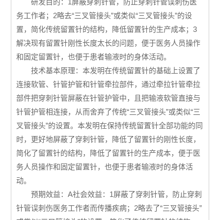
研发目的：1屏蔽穿刺针管，防止穿刺针管误刺伤医
务工作者；2略去“三叉管接头”或类似“三叉管接头”的设
置，简化传统留置针的结构，降低留置针的生产成本；3
解决现有留置针刚性长度太长的问题，便于医务人员操作
和固定留置针，也便于患者输液时的身体活动。
技术基本原理：本发明在传统留置针的基础上设置了
连接软管、针管护管和针管牵拉部件，通过牵拉针管牵拉
部件把穿刺针管屏蔽在针管护管中，且把输液软管直接与
针管护管相连接，从而舍弃了传统“三叉管接头”或类似“三
叉管接头”的设置。本发明在保持传统留置针全部功能的同
时，更好地屏蔽了穿刺针管，降低了留置针的刚性长度，
简化了留置针的结构，降低了留置针的生产成本，便于医
务人员操作和固定留置针，也便于患者输液时的身体活
动。
预期效益：A社会效益：1屏蔽了穿刺针管，防止穿刺
针管误刺伤医务工作者而传播疾病；2略去了“三叉管接头”