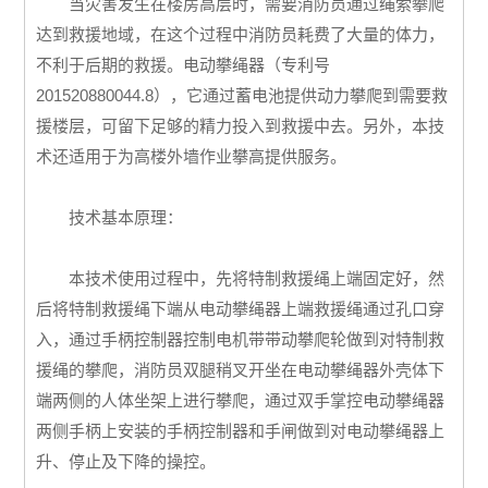
当灾害发生在楼房高层时，需要消防员通过绳索攀爬
达到救援地域，在这个过程中消防员耗费了大量的体力，
不利于后期的救援。电动攀绳器（专利号
201520880044.8），它通过蓄电池提供动力攀爬到需要救
援楼层，可留下足够的精力投入到救援中去。另外，本技
术还适用于为高楼外墙作业攀高提供服务。
技术基本原理：
本技术使用过程中，先将特制救援绳上端固定好，然
后将特制救援绳下端从电动攀绳器上端救援绳通过孔口穿
入，通过手柄控制器控制电机带带动攀爬轮做到对特制救
援绳的攀爬，消防员双腿稍叉开坐在电动攀绳器外壳体下
端两侧的人体坐架上进行攀爬，通过双手掌控电动攀绳器
两侧手柄上安装的手柄控制器和手闸做到对电动攀绳器上
升、停止及下降的操控。