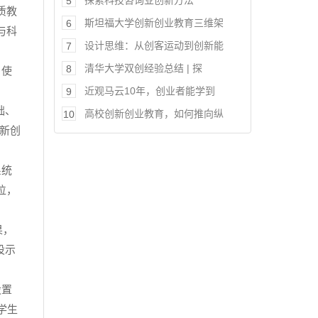
探索科技咨询业创新方法
5
质教
斯坦福大学创新创业教育三维架
6
与科
设计思维：从创客运动到创新能
7
清华大学双创经验总结 | 探
8
，使
近观马云10年，创业者能学到
9
础、
高校创新创业教育，如何推向纵
10
新创
系统
位，
果，
设示
设置
学生