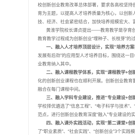
校创新创业教育改革总体部署，要求各高校坚持
育为主题，以提高人才培养质量为核心，以创新
技、经济、社会紧密结合，加快培养规模宏大、
黄淮学院校长谭贞提出
——
教育教学是孕育
教育教学过程成为创新创业
“
埋种子、长枝芽
”
的
一、融入人才培养顶层设计，实现
“
培养方案
发展有后劲
”
的应用型人才培养目标，围绕这一目
业教育纳入其中。
二、融入课程教学体系，实现
“
课程教学
+
创
化的创新创业课程也在顺利开展。创新创业教育
融合在每门课程中间。
三、融入学科专业建设，推进
“
专业建设
+
创
学校择优遴选了
“
信息工程
”
、
“
电子科学与技术
”
、
范点，进行创新创业教育深度
“
融入
”
专业建设的
四、融入课外实践活动，实现
“
第二课堂
+
创
了
“
职业素质
”
、
“
社会实践
”
、
“
创新创业
”3
个实践模