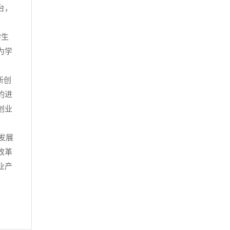
台，
学生
为学
新创
的进
创业
发展
改革
业产