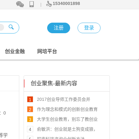
15340001898
|
注册
登录
创业金融
网培平台
创业聚焦-最新内容
2017创业导师工作委员会并
1
作为理念和模式的创新创业教育
2
：0
大学生创业教育，别忘了教创业
3
俞敏洪：创业就是土狗变成狼，
4
等学