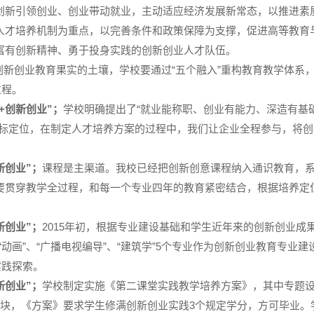
创新引领创业、创业带动就业，主动适应经济发展新常态，以推进素
人才培养机制为重点，以完善条件和政策保障为支撑，促进高等教育
富有创新精神、勇于投身实践的创新创业人才队伍。
创新创业教育果实的土壤，学校要通过
“
五个融入
”
重构教育教学体系
过程。
+
创新创业
”
；
学校明确提出了
“
就业能称职、创业有能力、深造有基
标定位，在制定人才培养方案的过程中，我们让企业全程参与，将创
新创业
”
；
课程是主渠道。我校已经把创新创意课程纳入通识教育，
要贯穿教学全过程，和每一个专业四年的教育紧密结合，根据培养定
新创业
”
；
2015年初，根据专业建设基础和学生近年来的创新创业成
“
动画
”
、
“
广播电视编导
”
、
“
建筑学
”5
个专业作为创新创业教育专业建
实践探索。
新创业
”
；
学校制定实施《第二课堂实践教学培养方案》，其中专题
块，《方案》要求学生修满创新创业实践
3
个规定学分，方可毕业。